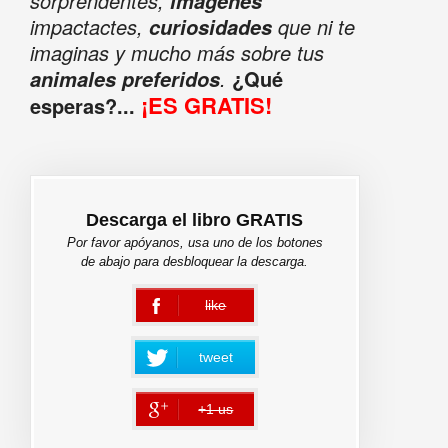
sorprendentes,
imágenes
impactactes,
que ni te
curiosidades
imaginas y mucho más sobre tus
.
¿Qué
animales preferidos
¡ES GRATIS!
esperas?...
Descarga el libro GRATIS
Por favor apóyanos, usa uno de los botones
de abajo para desbloquear la descarga.
like
error
tweet
+1 us
error