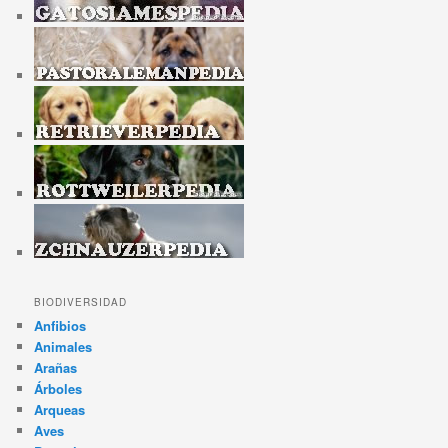
BIODIVERSIDAD
Anfibios
Animales
Arañas
Árboles
Arqueas
Aves