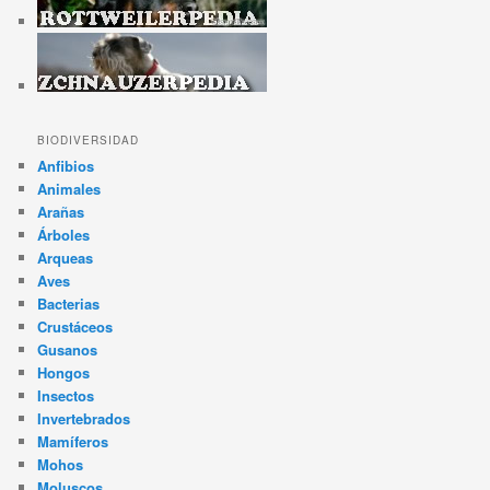
BIODIVERSIDAD
Anfibios
Animales
Arañas
Árboles
Arqueas
Aves
Bacterias
Crustáceos
Gusanos
Hongos
Insectos
Invertebrados
Mamíferos
Mohos
Moluscos