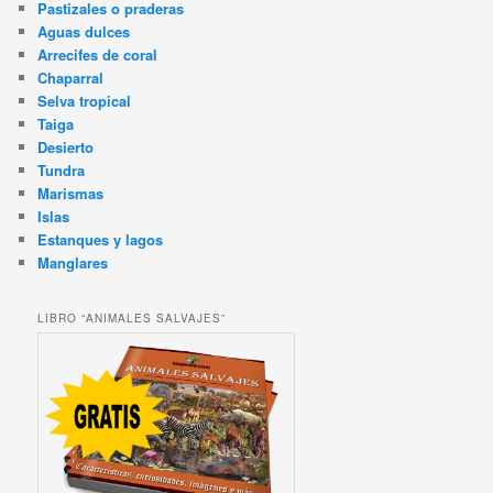
Pastizales o praderas
Aguas dulces
Arrecifes de coral
Chaparral
Selva tropical
Taiga
Desierto
Tundra
Marismas
Islas
Estanques y lagos
Manglares
LIBRO “ANIMALES SALVAJES”