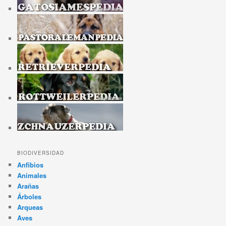
BIODIVERSIDAD
Anfibios
Animales
Arañas
Árboles
Arqueas
Aves