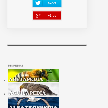
tweet
+1 us
error
BIOPEDIAS