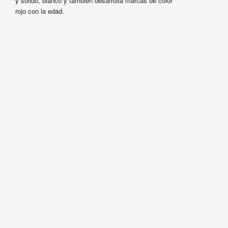
y sólido, blanco y también desarrolla marcas de color
rojo con la edad.