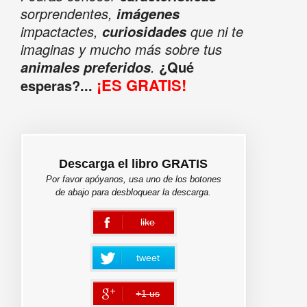
sorprendentes,
imágenes
impactactes,
que ni te
curiosidades
imaginas y mucho más sobre tus
.
¿Qué
animales preferidos
¡ES GRATIS!
esperas?...
Descarga el libro GRATIS
Por favor apóyanos, usa uno de los botones
de abajo para desbloquear la descarga.
like
error
tweet
+1 us
error