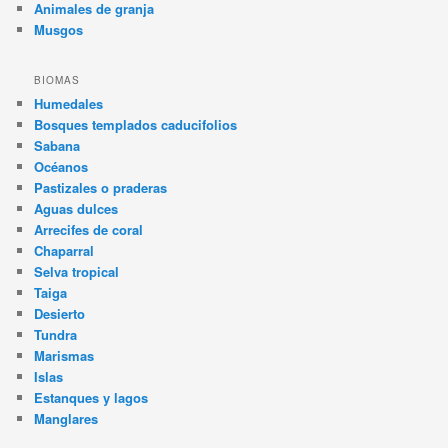
Animales de granja
Musgos
BIOMAS
Humedales
Bosques templados caducifolios
Sabana
Océanos
Pastizales o praderas
Aguas dulces
Arrecifes de coral
Chaparral
Selva tropical
Taiga
Desierto
Tundra
Marismas
Islas
Estanques y lagos
Manglares