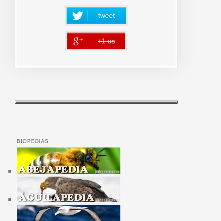
tweet
+1 us
error
BIOPEDIAS