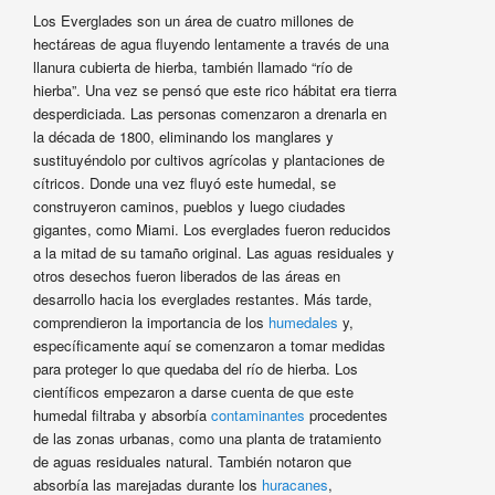
Los Everglades son un área de cuatro millones de
hectáreas de agua fluyendo lentamente a través de una
llanura cubierta de hierba, también llamado “río de
hierba”. Una vez se pensó que este rico hábitat era tierra
desperdiciada. Las personas comenzaron a drenarla en
la década de 1800, eliminando los manglares y
sustituyéndolo por cultivos agrícolas y plantaciones de
cítricos. Donde una vez fluyó este humedal, se
construyeron caminos, pueblos y luego ciudades
gigantes, como Miami. Los everglades
fueron reducidos
a la mitad de su tamaño original. Las aguas residuales y
otros desechos fueron liberados de las áreas en
desarrollo hacia los everglades restantes. Más tarde,
comprendieron la importancia de los
humedales
y,
específicamente aquí se comenzaron a tomar medidas
para proteger lo que quedaba del río de hierba. Los
científicos empezaron a darse cuenta de que este
humedal filtraba y absorbía
contaminantes
procedentes
de las zonas urbanas, como una planta de tratamiento
de aguas residuales natural. También notaron que
absorbía las marejadas durante los
huracanes
,