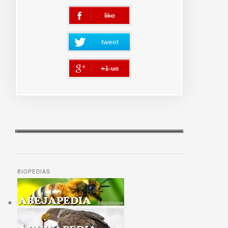
like
error
tweet
+1 us
error
BIOPEDIAS