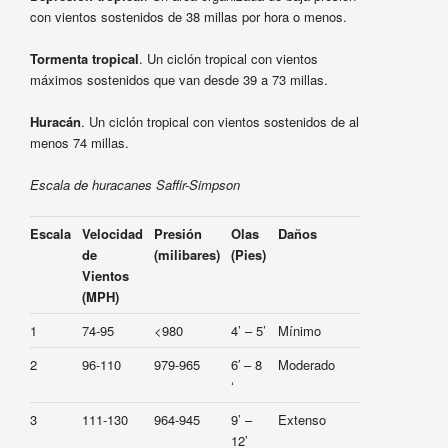
con vientos sostenidos de 38 millas por hora o menos.
Tormenta tropical
. Un ciclón tropical con vientos
máximos sostenidos que van desde 39 a 73 millas.
Huracán
. Un ciclón tropical con vientos sostenidos de al
menos 74 millas.
Escala de huracanes Saffir-Simpson
Escala
Velocidad
Presión
Olas
Daños
de
(milibares)
(Pies)
Vientos
(MPH)
1
74-95
<980
4’ – 5’
Mínimo
2
96-110
979-965
6′ – 8
Moderado
‘
3
111-130
964-945
9’ –
Extenso
12’