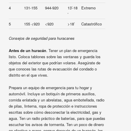
4
131-155
944-920
13′-18
Extremo
‘
5
155 <920
<920
>18’
Catastrófico
Consejos de seguridad para huracanes
Antes de un huracán
. Tener un plan de emergencia
listo. Coloca tablones sobre las ventanas y guarda los
objetos del exterior que podrían volarse. Asegúrate de
que conoces las rutas de evacuación del condado o
distrito en el que vives.
Prepara un equipo de emergencia para tu hogar y
automóvil. Incluye un botiquín de primeros auxilios,
comida enlatada y un abrelatas, agua embotellada, radio
de pilas, linterna, ropa de protección e instrucciones
escritas sobre cómo desconectar la electricidad, gas y
agua. Ten un radio práctico de baterías, para que puedas
escuchar los avisos de tormenta. Ten un poco de dinero
en efectivo a mano, porque después de un huracán, los