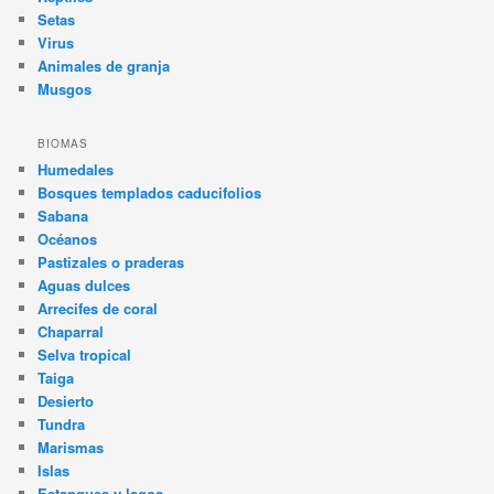
Setas
Virus
Animales de granja
Musgos
BIOMAS
Humedales
Bosques templados caducifolios
Sabana
Océanos
Pastizales o praderas
Aguas dulces
Arrecifes de coral
Chaparral
Selva tropical
Taiga
Desierto
Tundra
Marismas
Islas
Estanques y lagos