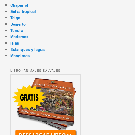
Chaparral
Selva tropical
Taiga
Desierto
Tundra
Marismas
Islas
Estanques y lagos
Manglares
LIBRO “ANIMALES SALVAJES”