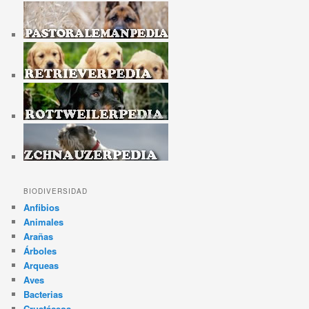
BIODIVERSIDAD
Anfibios
Animales
Arañas
Árboles
Arqueas
Aves
Bacterias
Crustáceos