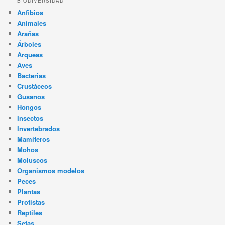
BIODIVERSIDAD
Anfibios
Animales
Arañas
Árboles
Arqueas
Aves
Bacterias
Crustáceos
Gusanos
Hongos
Insectos
Invertebrados
Mamíferos
Mohos
Moluscos
Organismos modelos
Peces
Plantas
Protistas
Reptiles
Setas