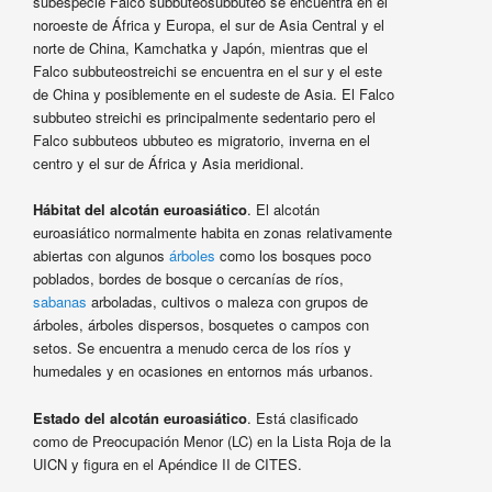
subespecie Falco subbuteosubbuteo se encuentra en el
noroeste de África y Europa, el sur de Asia Central y el
norte de China, Kamchatka y Japón, mientras que el
Falco subbuteostreichi se encuentra en el sur y el este
de China y posiblemente en el sudeste de Asia. El Falco
subbuteo streichi es principalmente sedentario pero el
Falco subbuteos ubbuteo es migratorio, inverna en el
centro y el sur de África y Asia meridional.
Hábitat del alcotán euroasiático
. El alcotán
euroasiático normalmente habita en zonas relativamente
abiertas con algunos
árboles
como los bosques poco
poblados, bordes de bosque o cercanías de ríos,
sabanas
arboladas, cultivos o maleza con grupos de
árboles, árboles dispersos, bosquetes o campos con
setos. Se encuentra a menudo cerca de los ríos y
humedales y en ocasiones en entornos más urbanos.
Estado del alcotán euroasiático
. Está clasificado
como de Preocupación Menor (LC) en la Lista Roja de la
UICN y figura en el Apéndice II de CITES.