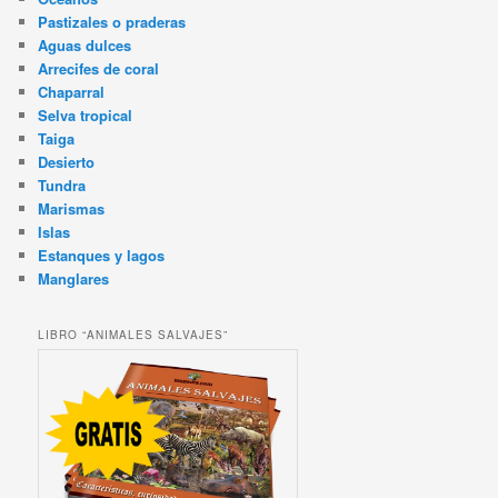
Pastizales o praderas
Aguas dulces
Arrecifes de coral
Chaparral
Selva tropical
Taiga
Desierto
Tundra
Marismas
Islas
Estanques y lagos
Manglares
LIBRO “ANIMALES SALVAJES”