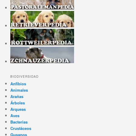
BIODIVERSIDAD
Anfibios
Animales
Arañas
Árboles
Arqueas
Aves
Bacterias
Crustáceos
Gusanos