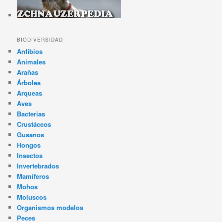
BIODIVERSIDAD
Anfibios
Animales
Arañas
Árboles
Arqueas
Aves
Bacterias
Crustáceos
Gusanos
Hongos
Insectos
Invertebrados
Mamíferos
Mohos
Moluscos
Organismos modelos
Peces