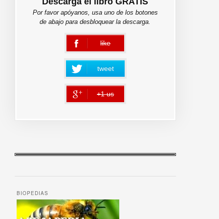
Descarga el libro GRATIS
Por favor apóyanos, usa uno de los botones
de abajo para desbloquear la descarga.
like
error
tweet
+1 us
error
BIOPEDIAS