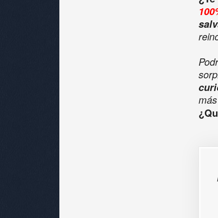
100
salv
rein
Pod
sorp
cur
más
¿Qu