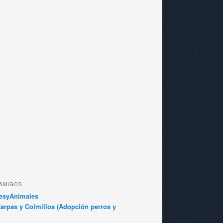
 AMIGOS
esyAnimales
arpas y Colmillos (Adopción perros y