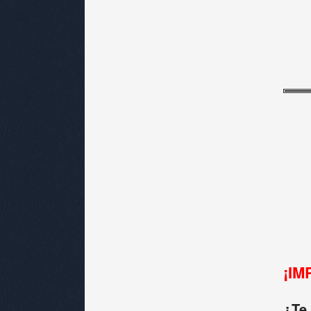
¡IM
¿Te