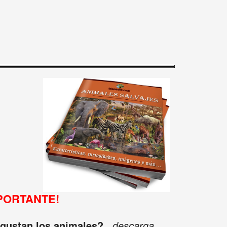
PORTANTE!
 gustan los animales?
...descarga