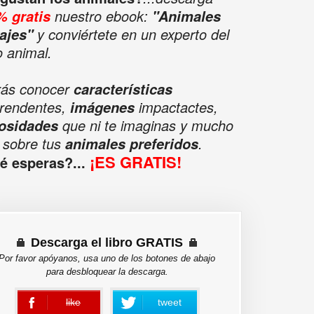
nuestro ebook:
% gratis
"Animales
y conviértete en un experto del
ajes"
o animal.
rás conocer
características
rendentes,
impactactes,
imágenes
que ni te imaginas y mucho
iosidades
 sobre tus
.
animales preferidos
¡ES GRATIS!
é esperas?...
Descarga el libro GRATIS
Por favor apóyanos, usa uno de los botones de abajo
para desbloquear la descarga.
like
tweet
error