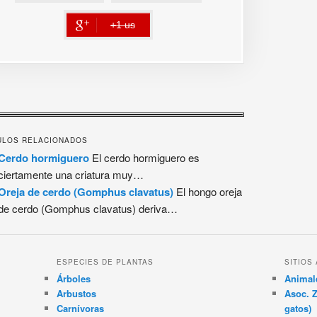
+1 us
error
ULOS RELACIONADOS
Cerdo hormiguero
El cerdo hormiguero es
ciertamente una criatura muy…
Oreja de cerdo (Gomphus clavatus)
El hongo oreja
de cerdo (Gomphus clavatus) deriva…
ESPECIES DE PLANTAS
SITIOS
Árboles
Animal
Arbustos
Asoc. Z
Carnívoras
gatos)