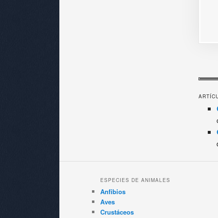
ARTÍC
ESPECIES DE ANIMALES
Anfibios
Aves
Crustáceos