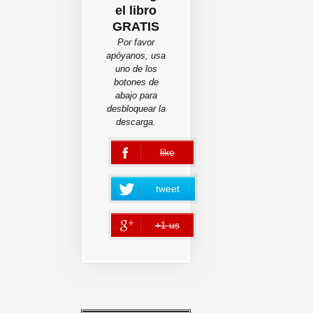
el libro
GRATIS
Por favor
apóyanos, usa
uno de los
botones de
abajo para
desbloquear la
descarga.
like
error
tweet
+1 us
error