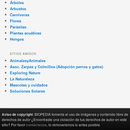
Árboles
Arbustos
Carnívoras
Flores
Parásitas
Plantas acuáticas
Hongos
SITIOS AMIGOS
AnimalesyAnimales
Asoc. Zarpas y Colmillos (Adopción perros y gatos)
Exploring Nature
La Naturaleza
Mascotas y cuidados
Soluciones Solares
Aviso de copyright
: BIOPEDIA fomenta el uso de imágenes y contenido libre de
derechos de autor ¿Encontraste una violación de tus derechos de autor en este
sitio? Por favor
contáctenos
, lo removeremos lo antes posible.