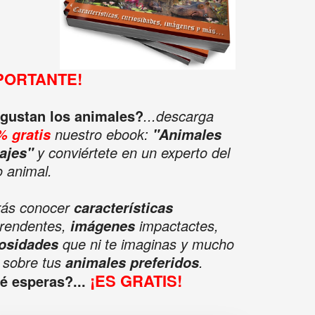
PORTANTE!
 gustan los animales?
...descarga
nuestro ebook:
% gratis
"Animales
y conviértete en un experto del
ajes"
o animal.
rás conocer
características
rendentes,
impactactes,
imágenes
que ni te imaginas y mucho
iosidades
 sobre tus
.
animales preferidos
¡ES GRATIS!
é esperas?...