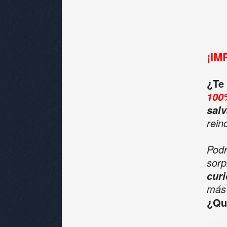
¡IM
¿Te
100
salv
rein
Pod
sorp
cur
más
¿Qu