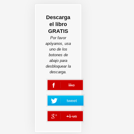
Descarga
el libro
GRATIS
Por favor
apóyanos, usa
uno de los
botones de
abajo para
desbloquear la
descarga.
like
error
tweet
+1 us
error