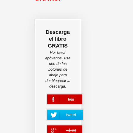
Descarga
el libro
GRATIS
Por favor
apóyanos, usa
uno de los
botones de
abajo para
desbloquear la
descarga.
like
error
tweet
+1 us
error