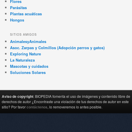
Flores
Parásitas
Plantas acuáticas
Hongos
SITIOS AMIGOS
AnimalesyAnimales
Asoc. Zarpas y Colmillos (Adopción perros y gatos)
Exploring Nature
La Naturaleza
Mascotas y cuidados
Soluciones Solares
Aviso de copyright
: BIOPEDIA fomenta el uso de imágenes y contenido libre de
derechos de autor ¿Encontraste una violación de tus derechos de autor en este
sitio? Por favor
contáctenos
, lo removeremos lo antes posible.