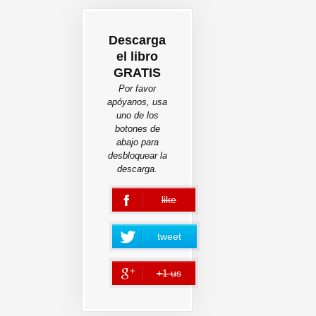
Descarga
el libro
GRATIS
Por favor
apóyanos, usa
uno de los
botones de
abajo para
desbloquear la
descarga.
like
error
tweet
+1 us
error