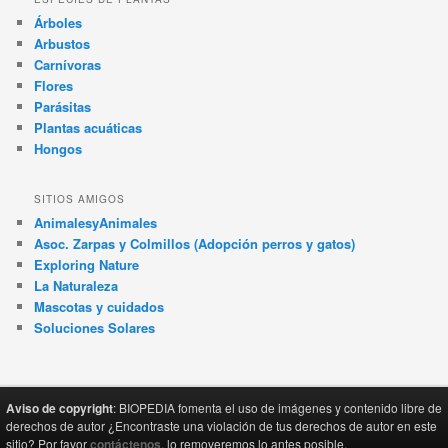
Árboles
Arbustos
Carnívoras
Flores
Parásitas
Plantas acuáticas
Hongos
SITIOS AMIGOS
AnimalesyAnimales
Asoc. Zarpas y Colmillos (Adopción perros y gatos)
Exploring Nature
La Naturaleza
Mascotas y cuidados
Soluciones Solares
Aviso de copyright
: BIOPEDIA fomenta el uso de imágenes y contenido libre de
derechos de autor ¿Encontraste una violación de tus derechos de autor en este
sitio? Por favor
contáctenos
, lo removeremos lo antes posible.