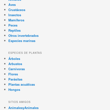
Aves
Crustáceos
Insectos
Mamíferos
Peces
Reptiles
Otros invertebrados
Especies marinas
ESPECIES DE PLANTAS
Árboles
Arbustos
Carnívoras
Flores
Parásitas
Plantas acuáticas
Hongos
SITIOS AMIGOS
AnimalesyAnimales