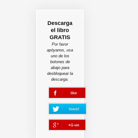
Descarga
el libro
GRATIS
Por favor
apóyanos, usa
uno de los
botones de
abajo para
desbloquear la
descarga.
like
error
tweet
+1 us
error