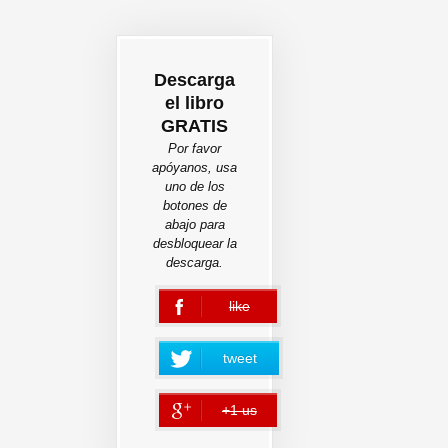
Descarga
el libro
GRATIS
Por favor
apóyanos, usa
uno de los
botones de
abajo para
desbloquear la
descarga.
like
error
tweet
+1 us
error